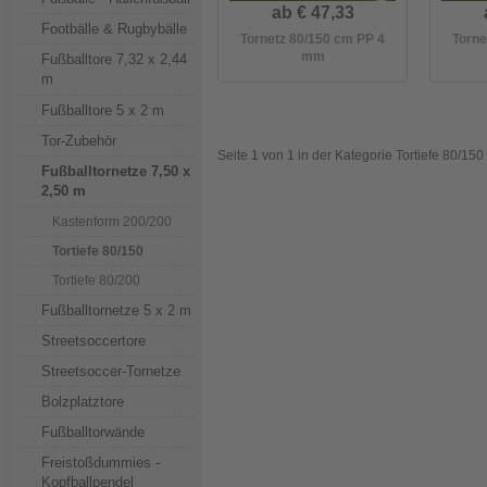
ab € 47,33
Footbälle & Rugbybälle
Tornetz 80/150 cm PP 4
Torne
mm
Fußballtore 7,32 x 2,44
m
Fußballtore 5 x 2 m
Tor-Zubehör
Seite 1 von 1 in der Kategorie Tortiefe 80/150
Fußballtornetze 7,50 x
2,50 m
Kastenform 200/200
Tortiefe 80/150
Tortiefe 80/200
Fußballtornetze 5 x 2 m
Streetsoccertore
Streetsoccer-Tornetze
Bolzplatztore
Fußballtorwände
Freistoßdummies -
Kopfballpendel