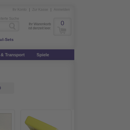
Ihr Konto
|
Zur Kasse
|
Anmelden
iterte Suche
0
Ihr Warenkorb
ist derzeit leer.
ul-Sets
& Transport
Spiele
0