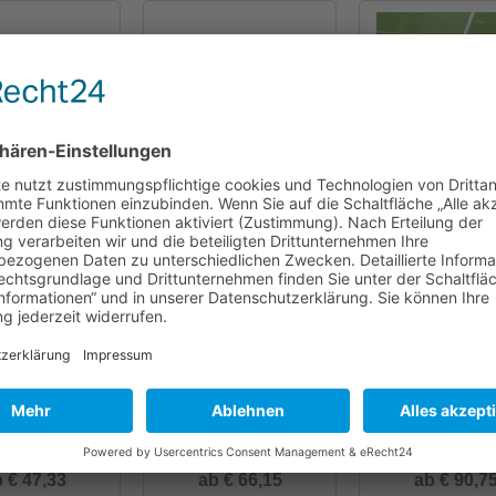
 € 137,25
ab € 98,25
€ 39,90
tz 200/200 cm
Tornetz 200/200 cm
Tornetz 200/200 
rett'' PP 3,5 mm
"zweifarbig" PP 4 mm
PE 4 mm, grü
 € 47,33
ab € 66,15
ab € 90,7