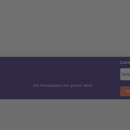
Zahl
B
Alle Preisangaben inkl. gesetzl. MwSt.
Ve