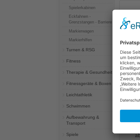
Spielerkabinen
Eckfahnen -
Grenzstangen - Barriere
Markierwagen
Markierhilfen
Turnen & RSG
ab
Fitness
Torne
"Schachb
Therapie & Gesundheit
Fitnessgeräte & Boxen
Leichtathletik
Schwimmen
Aufbewahrung &
Transport
Spiele
ab