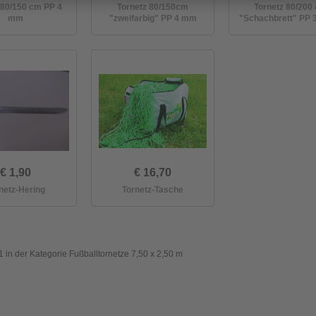
 80/150 cm PP 4
Tornetz 80/150cm
Tornetz 80/200
mm
"zweifarbig" PP 4 mm
"Schachbrett" PP 
€ 1,90
€ 16,70
netz-Hering
Tornetz-Tasche
1 in der Kategorie Fußballtornetze 7,50 x 2,50 m