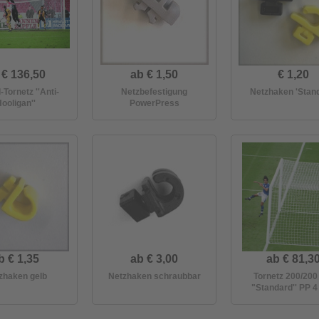
 € 136,50
ab € 1,50
€ 1,20
-Tornetz ''Anti-
Netzbefestigung
Netzhaken 'Stan
ooligan''
PowerPress
b € 1,35
ab € 3,00
ab € 81,3
zhaken gelb
Netzhaken schraubbar
Tornetz 200/20
"Standard'' PP 