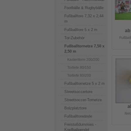
Footbälle & Rugbybälle
Fußballtore 7,32 x 2,44
m
Fußballtore 5 x 2 m
ab
Tor-Zubehör
Fußball
H
Fußballtornetze 7,50 x
2,50 m
Kastenform 200/200
Tortiefe 80/150
Tortiefe 80/200
Fußballtornetze 5 x 2 m
Streetsoccertore
Streetsoccer-Tornetze
a
Bolzplatztore
Net
Fußballtorwände
Freistoßdummies -
Kopfballpendel