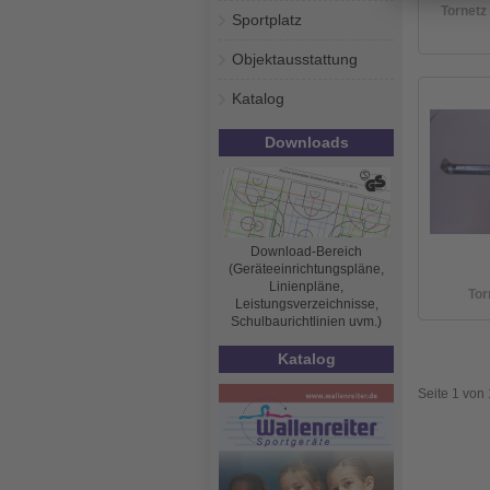
Tornetz
Sportplatz
Objektausstattung
Katalog
Downloads
Download-Bereich
(Geräteeinrichtungspläne,
Linienpläne,
Tor
Leistungsverzeichnisse,
Schulbaurichtlinien uvm.)
Katalog
Seite 1 von 