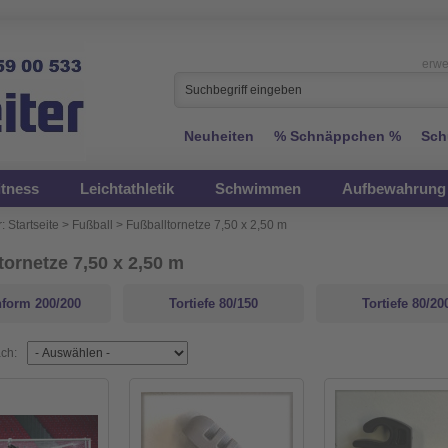
erwe
Neuheiten
% Schnäppchen %
Sch
itness
Leichtathletik
Schwimmen
Aufbewahrung 
:
Startseite
>
Fußball
>
Fußballtornetze 7,50 x 2,50 m
tornetze 7,50 x 2,50 m
nform 200/200
Tortiefe 80/150
Tortiefe 80/20
ach: