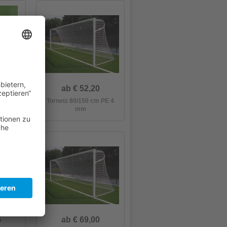
ab € 52,20
cm aus
Tornetz 80/150 cm PE 4
n
mm
5
ab € 69,00