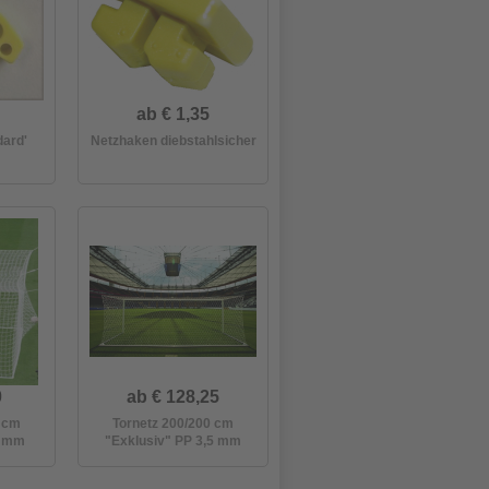
ab € 1,35
dard'
Netzhaken diebstahlsicher
0
ab € 128,25
0 cm
Tornetz 200/200 cm
4 mm
"Exklusiv" PP 3,5 mm