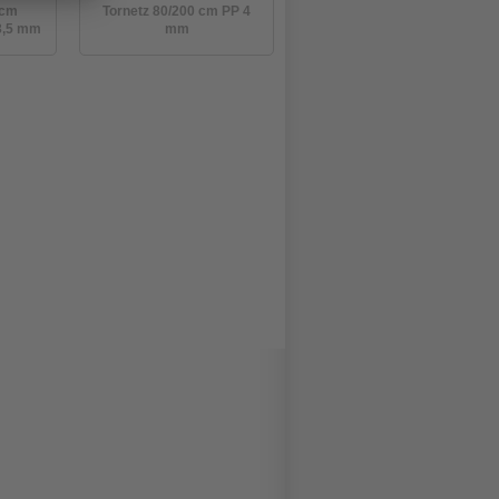
 cm
Tornetz 80/200 cm PP 4
3,5 mm
mm