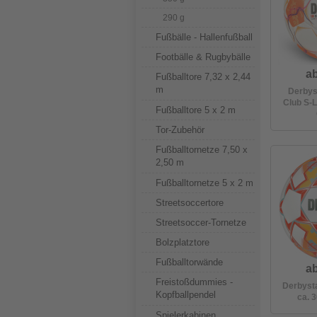
290 g
Fußbälle - Hallenfußball
Footbälle & Rugbybälle
ab
Fußballtore 7,32 x 2,44
m
Derbys
Club S-L
Fußballtore 5 x 2 m
Tor-Zubehör
Fußballtornetze 7,50 x
2,50 m
Fußballtornetze 5 x 2 m
Streetsoccertore
Streetsoccer-Tornetze
Bolzplatztore
Fußballtorwände
ab
Freistoßdummies -
Derbysta
Kopfballpendel
ca. 
Spielerkabinen