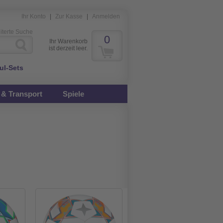
Ihr Konto
|
Zur Kasse
|
Anmelden
iterte Suche
0
Ihr Warenkorb
ist derzeit leer.
ul-Sets
& Transport
Spiele