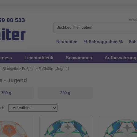
erwe
Neuheiten
% Schnäppchen %
Sch
itness
Leichtathletik
Schwimmen
Aufbewahrung 
:
Startseite
>
Fußball
>
Fußbälle - Jugend
e - Jugend
350 g
290 g
ach: