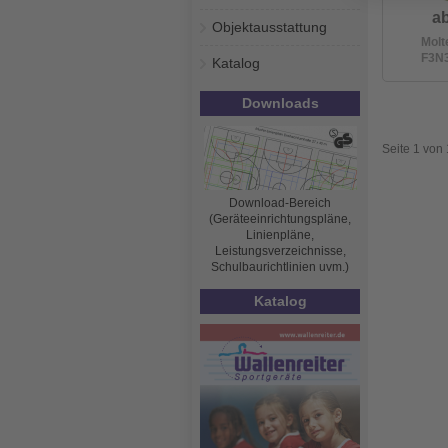
ab
Objektausstattung
Molt
F3N3
Katalog
Downloads
Seite 1 von 
Download-Bereich
(Geräteeinrichtungspläne,
Linienpläne,
Leistungsverzeichnisse,
Schulbaurichtlinien uvm.)
Katalog