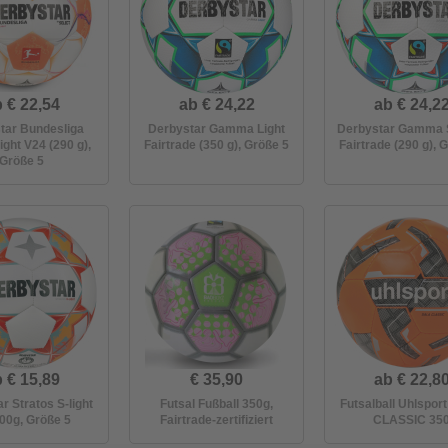
 € 22,54
ab € 24,22
ab € 24,2
tar Bundesliga
Derbystar Gamma Light
Derbystar Gamma S
ight V24 (290 g),
Fairtrade (350 g), Größe 5
Fairtrade (290 g), 
Größe 5
 € 15,89
€ 35,90
ab € 22,8
r Stratos S-light
Futsal Fußball 350g,
Futsalball Uhlspor
300g, Größe 5
Fairtrade-zertifiziert
CLASSIC 35