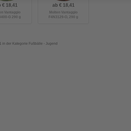
 € 18,41
ab € 18,41
en Vantaggio
Molten Vantaggio
400-G 290 g
F4N3129-O, 290 g
1 in der Kategorie Fußbälle - Jugend