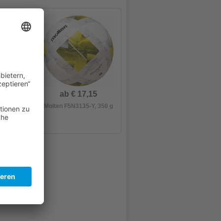
5
ab € 17,15
 290 g
Molten F5N3135-Y, 350 g