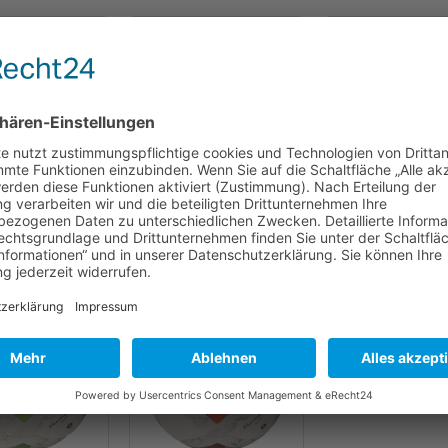
 € 23,92
€ 22,50
ab € 17,1
ll Uhlsport SALA
Jako Futsal Light 360 g
Molten F5A3129-O,
RA LITE 290
SYNERGY