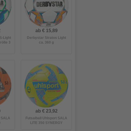
2
ab € 15,89
-Light
Derbystar Stratos Light
Größe 3
ca. 360 g
0
ab € 23,92
t SALA
Futsalball Uhlsport SALA
0
LITE 350 SYNERGY