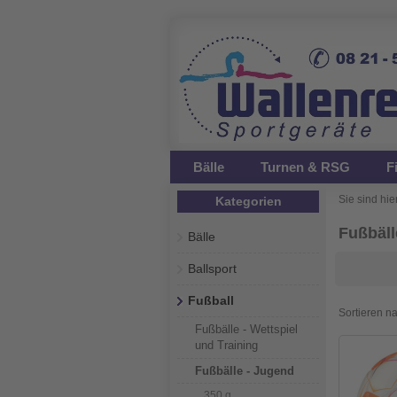
Bälle
Turnen & RSG
F
Sie sind hier
Kategorien
Fußbäll
Bälle
Ballsport
Fußball
Sortieren n
Fußbälle - Wettspiel
und Training
Fußbälle - Jugend
350 g