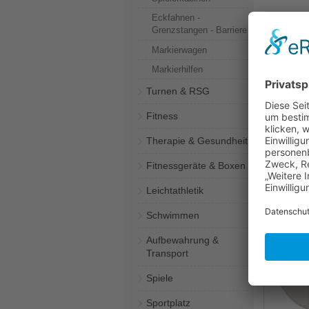
Eckfahnen -
Grenzstangen - Barriere
Markierwagen
Markierhilfen
Turnen & RSG
Fitness
ab
Therapie & Gesundheit
Futsalba
ULT
Fitnessgeräte & Boxen
Leichtathletik
Schwimmen
Aufbewahrung &
Transport
Spiele
Sportplatz