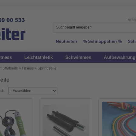
erwe
Neuheiten
% Schnäppchen %
Sch
itness
Leichtathletik
Schwimmen
Aufbewahrung 
:
Startseite
>
Fitness
>
Springseile
eile
ach: