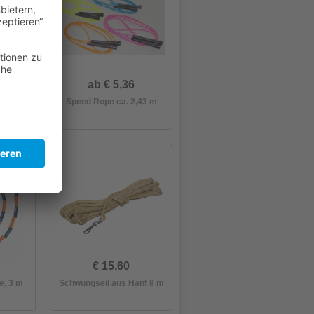
ab € 5,36
,13 m
Speed Rope ca. 2,43 m
€ 15,60
, 3 m
Schwungseil aus Hanf 8 m