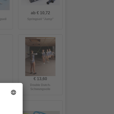
ab € 10,72
gseil
Springseil ''Jump''
€ 13,60
griff,
Double Dutch-
Schwungseile