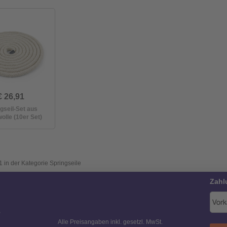
€ 26,91
gseil-Set aus
lle (10er Set)
1 in der Kategorie Springseile
Zahl
B
Alle Preisangaben inkl. gesetzl. MwSt.