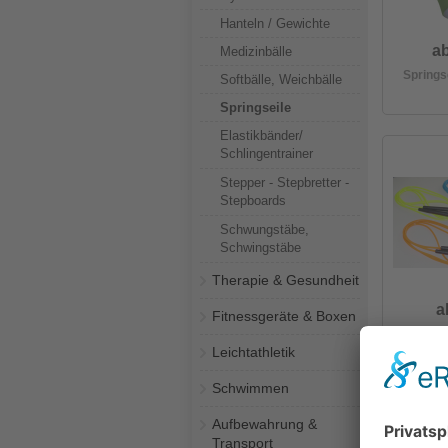
Hanteln / Gewichte
ab
Medizinbälle
Springs
Softbälle, Weichbälle
Springseile
Elastikbänder/
Schlingentrainer
Stepper - Stepbretter -
Stepboards
Schwungstäbe,
Schwingstäbe
Therapie & Gesundheit
a
Fitnessgeräte & Boxen
Speed R
Leichtathletik
Schwimmen
Aufbewahrung &
Transport