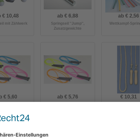
 € 10,48
ab € 6,88
ab € 2,56
eil mit Zählwerk
Springseil ''Jump'',
Wettkampf-Sprin
Zusatzgewichte
b € 5,60
ab € 5,76
€ 10,31
ope ca. 2,73 m
Speed Rope ca. 3,00 m
Springseil mit Holz
2,80 m lang