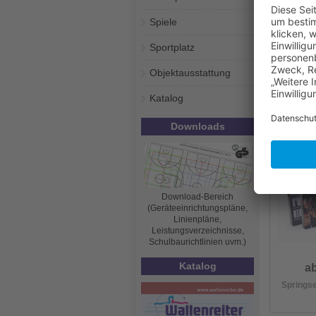
Spiele
Sportplatz
Objektausstattung
a
Katalog
Beaded 
Downloads
Download-Bereich
(Geräteeinrichtungspläne,
Linienpläne,
Leistungsverzeichnisse,
Schulbaurichtlinien uvm.)
Katalog
ab
Springse