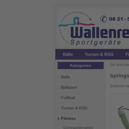
Bälle
Turnen & RSG
F
Sie sind hier
Kategorien
Springs
Bälle
Sortieren n
Ballsport
Fußball
Turnen & RSG
Fitness
Gymnastikmatten