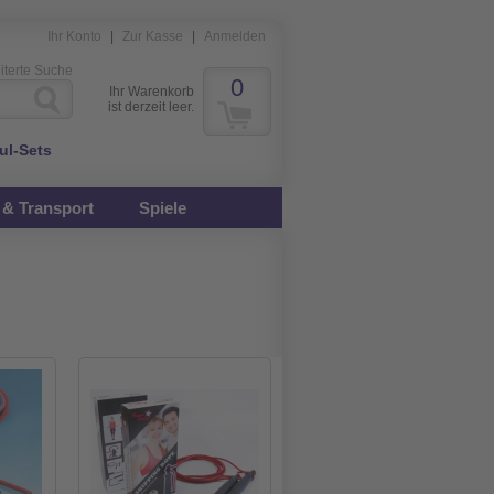
Ihr Konto
|
Zur Kasse
|
Anmelden
iterte Suche
0
Ihr Warenkorb
ist derzeit leer.
ul-Sets
& Transport
Spiele