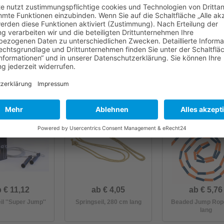
b € 5,76
€ 26,50
ab € 5,20
Jump Rope, 3 m
Springseil-Set (10-teilig)
Speed Rope ca. 2
lang
 € 11,12
ab € 4,05
ab € 5,76
il ''Super Jump''
Springseil, 280 cm lang
Beaded Jump Rope
lang