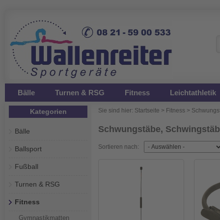
Bälle
Turnen & RSG
Fitness
Leichtathletik
Sie sind hier:
Startseite
>
Fitness
>
Schwungst
Kategorien
Schwungstäbe, Schwingstä
Bälle
Sortieren nach:
Ballsport
Fußball
Turnen & RSG
Fitness
Gymnastikmatten