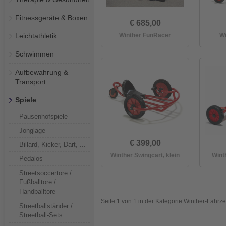
Fitnessgeräte & Boxen
€ 685,00
Leichtathletik
Winther FunRacer
Wi
Schwimmen
Aufbewahrung &
Transport
Spiele
Pausenhofspiele
Jonglage
€ 399,00
Billard, Kicker, Dart, ...
Winther Swingcart, klein
Wint
Pedalos
Streetsoccertore /
Fußballtore /
Handballtore
Seite 1 von 1 in der Kategorie Winther-Fahrz
Streetballständer /
Streetball-Sets