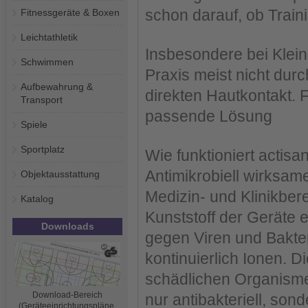
schon darauf, ob Train
Fitnessgeräte & Boxen
Leichtathletik
Insbesondere bei Kleing
Schwimmen
Praxis meist nicht dur
Aufbewahrung &
direkten Hautkontakt.
Transport
passende Lösung
Spiele
Sportplatz
Wie funktioniert actisa
Antimikrobiell wirksame
Objektausstattung
Medizin- und Klinikbere
Katalog
Kunststoff der Geräte 
Downloads
gegen Viren und Bakte
kontinuierlich Ionen. 
schädlichen Organisme
Download-Bereich
nur antibakteriell, sond
(Geräteeinrichtungspläne,