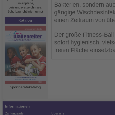
Bakterien, sondern auch
Linienpläne,
Leistungsverzeichnisse,
gängige Wischdesinfekt
Schulbaurichtlinien uvm.)
einen Zeitraum von übe
Katalog
Der große Fitness-Ball
sofort hygienisch, viels
freien Fläche einsetzb
Sportgerätekatalog
Informationen
Zahlungsarten
Über uns