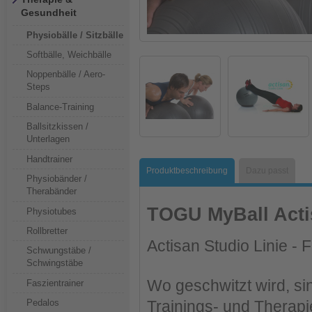
Gesundheit
Physiobälle / Sitzbälle
Softbälle, Weichbälle
Noppenbälle / Aero-
Steps
Balance-Training
Ballsitzkissen /
Unterlagen
Handtrainer
Produktbeschreibung
Dazu passt
Physiobänder /
Therabänder
TOGU MyBall Acti
Physiotubes
Rollbretter
Actisan Studio Linie - 
Schwungstäbe /
Schwingstäbe
Wo geschwitzt wird, si
Faszientrainer
Pedalos
Trainings- und Therap