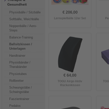
Gesundheit
€ 206,00
Physiobälle / Sitzbälle
Lernspielbälle 12er Set
Pe
Softbälle, Weichbälle
Noppenbälle / Aero-
Steps
Balance-Training
Ballsitzkissen /
Unterlagen
Handtrainer
Physiobänder /
Therabänder
Physiotubes
€ 64,00
Rollbretter
TOGU Airgo Aktiv
TOG
Rückenkissen
Schwungstäbe /
Schwingstäbe
Faszientrainer
Pedalos