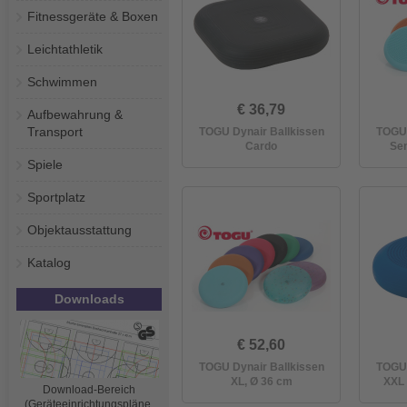
Fitnessgeräte & Boxen
Leichtathletik
Schwimmen
€ 36,79
Aufbewahrung &
Transport
TOGU Dynair Ballkissen
TOGU 
Cardo
Sen
Spiele
Sportplatz
Objektausstattung
Katalog
Downloads
€ 52,60
TOGU Dynair Ballkissen
TOGU 
XL, Ø 36 cm
XXL 
Download-Bereich
(Geräteeinrichtungspläne,