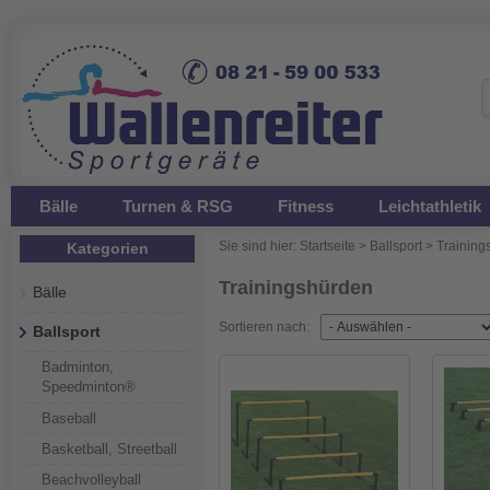
Bälle
Turnen & RSG
Fitness
Leichtathletik
Sie sind hier:
Startseite
>
Ballsport
>
Trainings
Kategorien
Trainingshürden
Bälle
Sortieren nach:
Ballsport
Badminton,
Speedminton®
Baseball
Basketball, Streetball
Beachvolleyball