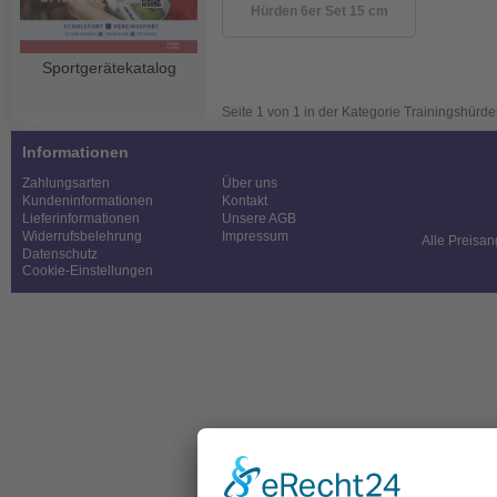
Hürden 6er Set 15 cm
Sportgerätekatalog
Seite 1 von 1 in der Kategorie Trainingshürd
Informationen
Zahlungsarten
Über uns
Kundeninformationen
Kontakt
Lieferinformationen
Unsere AGB
Widerrufsbelehrung
Impressum
Alle Preisan
Datenschutz
Cookie-Einstellungen