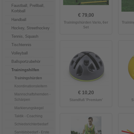
Faustball, Prellball,
Korbball
€ 79,00
Handball
Trainingshürden Vario, 6er
Trainin
Set
Hockey, Streethockey
Tennis, Squash
Tischtennis
Volleyball
Ballsportzubehör
Trainingshilfen
Trainingshürden
Koordinationsleitern
€ 10,20
Mannschaftshemden -
Schärpen
Standfuß 'Premium'
S
Markierungskegel
Taktik - Coaching
Schiedsrichterbedarf
Sanitätsbedarf - Erste