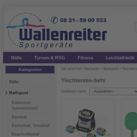
Bälle
Turnen & RSG
Fitness
Leichtathletik
Sie sind hier:
Startseite
>
Ballsport
>
Tischten
Kategorien
Tischtennis-Sets
Bälle
Sortieren nach:
Ballsport
Badminton,
Speedminton®
Baseball
Basketball, Streetball
Beachvolleyball