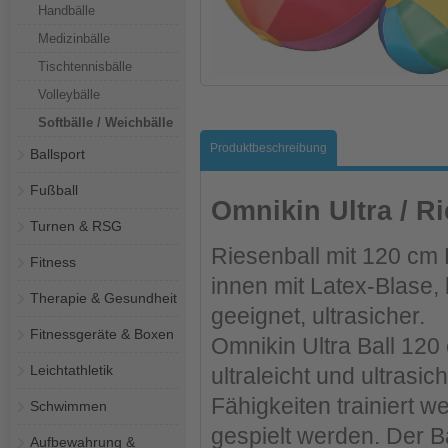
Handbälle
Medizinbälle
Tischtennisbälle
Volleybälle
Softbälle / Weichbälle
Produktbeschreibung
Ballsport
Fußball
Omnikin Ultra / R
Turnen & RSG
Riesenball mit 120 cm
Fitness
innen mit Latex-Blase,
Therapie & Gesundheit
geeignet, ultrasicher.
Fitnessgeräte & Boxen
Omnikin Ultra Ball 120
Leichtathletik
ultraleicht und ultrasic
Fähigkeiten trainiert 
Schwimmen
gespielt werden. Der Bal
Aufbewahrung &