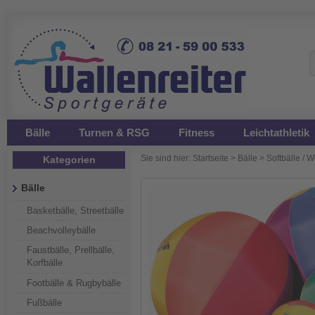
Bälle
Turnen & RSG
Fitness
Leichtathletik
Sie sind hier:
Startseite
>
Bälle
>
Softbälle / 
Kategorien
Bälle
Basketbälle, Streetbälle
Beachvolleybälle
Faustbälle, Prellbälle,
Korfbälle
Footbälle & Rugbybälle
Fußbälle