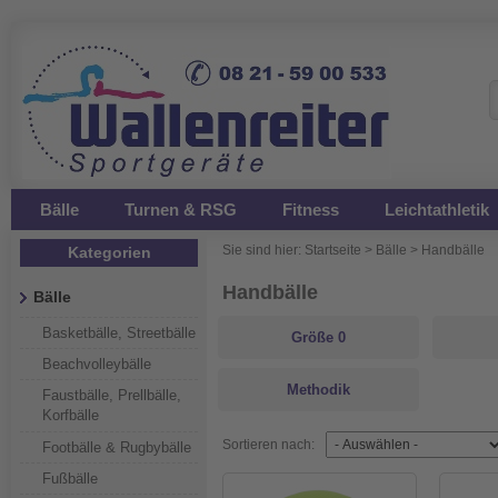
Bälle
Turnen & RSG
Fitness
Leichtathletik
Sie sind hier:
Startseite
>
Bälle
>
Handbälle
Kategorien
Handbälle
Bälle
Basketbälle, Streetbälle
Größe 0
Beachvolleybälle
Methodik
Faustbälle, Prellbälle,
Korfbälle
Sortieren nach:
Footbälle & Rugbybälle
Fußbälle