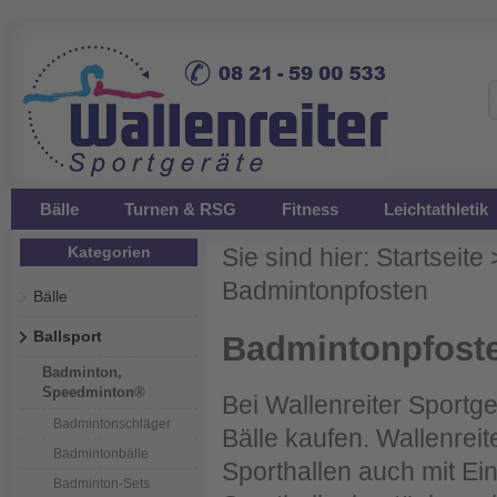
Bälle
Turnen & RSG
Fitness
Leichtathletik
Kategorien
Sie sind hier:
Startseite
Badmintonpfosten
Bälle
Ballsport
Badmintonpfost
Badminton,
Speedminton®
Bei Wallenreiter Sportg
Badmintonschläger
Bälle kaufen. Wallenreit
Badmintonbälle
Sporthallen auch mit Ei
Badminton-Sets