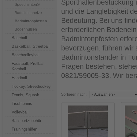
Sporthallenbestückung 
Speedminton®
und die Langlebigkeit d
Badmintonnetze
Bedeutung. Bei uns finde
Badmintonpfosten
erforderlichen Bodenein
Bodenhülsen
Badmintonpfosten erford
Baseball
Basketball, Streetball
bevorzugen, führen wir 
Beachvolleyball
Badmintonständer in Tur
Faustball, Prellball,
Fragen bestehen, stehen
Korbball
0821/59005-33. Wir ber
Handball
Hockey, Streethockey
Sortieren nach:
Tennis, Squash
Tischtennis
Volleyball
Ballsportzubehör
Trainingshilfen