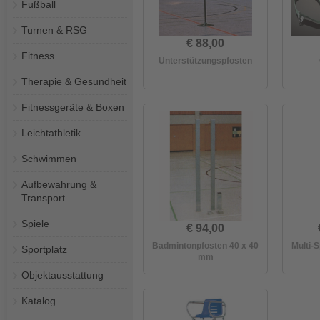
Fußball
Turnen & RSG
€ 88,00
Fitness
Unterstützungspfosten
Therapie & Gesundheit
Fitnessgeräte & Boxen
Leichtathletik
Schwimmen
Aufbewahrung &
Transport
Spiele
€ 94,00
Badmintonpfosten 40 x 40
Multi-S
Sportplatz
mm
Objektausstattung
Katalog