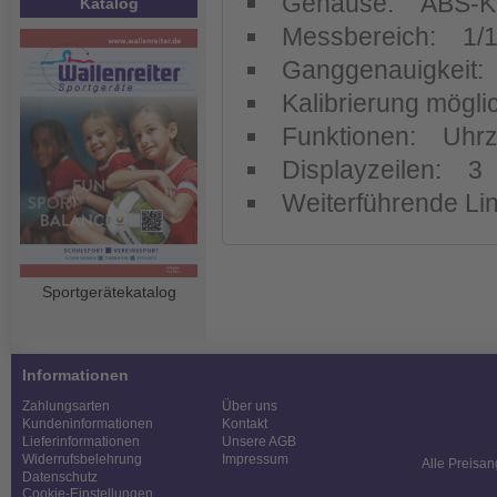
Gehäuse: ABS-Ku
Katalog
Messbereich: 1/1
Ganggenauigkeit:
Kalibrierung mögl
Funktionen: Uhrze
Displayzeilen: 3
Weiterführende Link
Sportgerätekatalog
Informationen
Zahlungsarten
Über uns
Kundeninformationen
Kontakt
Lieferinformationen
Unsere AGB
Widerrufsbelehrung
Impressum
Alle Preisan
Datenschutz
Cookie-Einstellungen