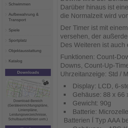
Schwimmen
Darüber hinaus ist ei
Aufbewahrung &
die Normalzeit wird vo
Transport
Der Timer ist mit eine
Spiele
versehen, der außerde
Sportplatz
Des Weiteren ist auch
Objektausstattung
Funktionen: Count-Down
Katalog
Downs, Count-Up-Timer
Downloads
Uhrzeitanzeige: Std / 
Display: LCD, 6-stel
Gehäuse: 88 x 66 
Download-Bereich
Gewicht: 90g
(Geräteeinrichtungspläne,
Linienpläne,
Batterie: Microzel
Leistungsverzeichnisse,
Batterien Í Typ AAA b
Schulbaurichtlinien uvm.)