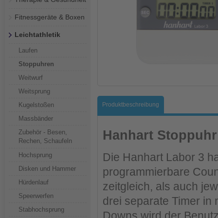
Fitnessgeräte & Boxen
Leichtathletik
Laufen
Stoppuhren
Weitwurf
Weitsprung
Kugelstoßen
Produktbeschreibung
Massbänder
Hanhart Stoppuhr
Zubehör - Besen,
Rechen, Schaufeln
Die Hanhart Labor 3 ha
Hochsprung
Disken und Hammer
programmierbare Coun
Hürdenlauf
zeitgleich, als auch je
Speerwerfen
drei separate Timer in
Stabhochsprung
Downs wird der Benutze