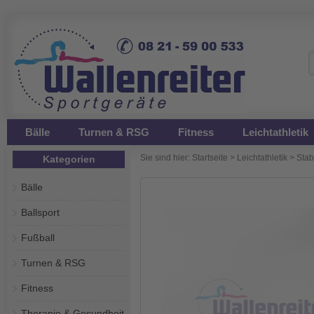
Bälle
Turnen & RSG
Fitness
Leichtathletik
Sie sind hier:
Startseite
>
Leichtathletik
>
Sta
Kategorien
Bälle
Ballsport
Fußball
Turnen & RSG
Fitness
Therapie & Gesundheit