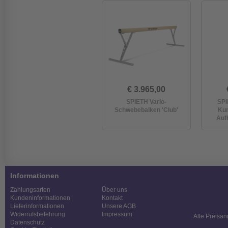
€ 3.965,00
SPIETH Vario-
SPI
Schwebebalken 'Club'
Kun
Aufh
Informationen
Zahlungsarten
Über uns
Kundeninformationen
Kontakt
Lieferinformationen
Unsere AGB
Widerrufsbelehrung
Impressum
Alle Preisan
Datenschutz