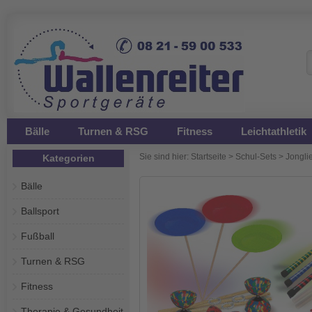
Bälle
Turnen & RSG
Fitness
Leichtathletik
Sie sind hier:
Startseite
>
Schul-Sets
>
Jonglie
Kategorien
Bälle
Ballsport
Fußball
Turnen & RSG
Fitness
Therapie & Gesundheit