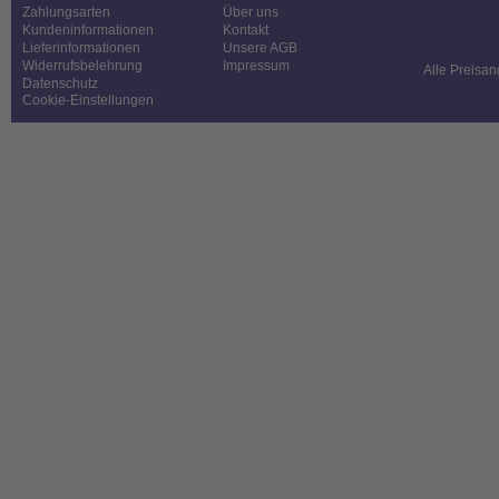
Zahlungsarten
Über uns
Kundeninformationen
Kontakt
Lieferinformationen
Unsere AGB
Widerrufsbelehrung
Impressum
Alle Preisan
Datenschutz
Cookie-Einstellungen