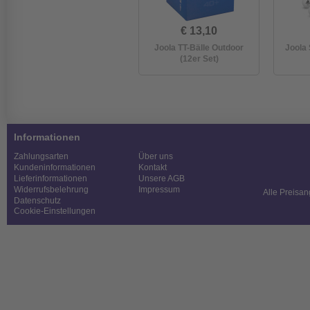
€ 13,10
Joola TT-Bälle Outdoor
Joola
(12er Set)
Informationen
Zahlungsarten
Über uns
Kundeninformationen
Kontakt
Lieferinformationen
Unsere AGB
Widerrufsbelehrung
Impressum
Alle Preisan
Datenschutz
Cookie-Einstellungen