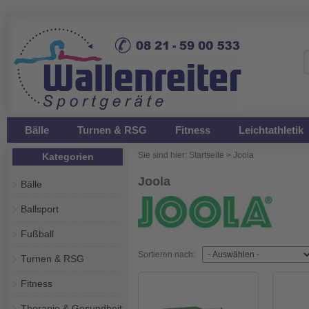
Bälle
Turnen & RSG
Fitness
Leichtathletik
Sie sind hier:
Startseite
>
Joola
Kategorien
Joola
Bälle
Ballsport
Fußball
Sortieren nach:
Turnen & RSG
Fitness
Therapie & Gesundheit