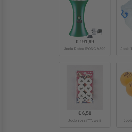
€ 191,99
Joola Robot iPONG V200
Joola 
€ 6,50
Joola rossi ***, weiß
Joola