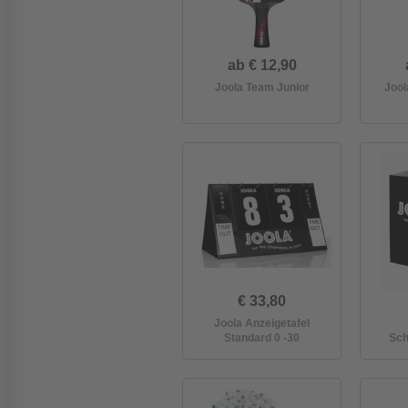
ab € 12,90
Joola Team Junior
Joo
€ 33,80
Joola Anzeigetafel
Standard 0 -30
Sch