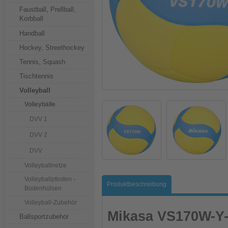
Faustball, Prellball,
Korbball
Handball
Hockey, Streethockey
Tennis, Squash
Tischtennis
Volleyball
Volleybälle
DVV 1
DVV 2
DVV
Volleyballnetze
Volleyballpfosten -
Produktbeschreibung
Bodenhülsen
Volleyball-Zubehör
Mikasa VS170W-Y
Ballsportzubehör