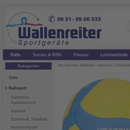
Bälle
Turnen & RSG
Fitness
Leichtathletik
Sie sind hier:
Startseite
>
Ballsport
>
Volleybal
Kategorien
Bälle
Ballsport
Badminton,
Speedminton®
Baseball
Basketball, Streetball
Beachvolleyball