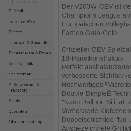
Trainingshilfen
Der V200W-CEV ist der o
Fußball
Champions League ab d
Turnen & RSG
Europäischen Volleyba
Farben Grün-Gelb.
Fitness
Therapie & Gesundheit
Offizieller CEV Spielbal
Fitnessgeräte & Boxen
18-Panelkonstruktion
Leichtathletik
Perfekt ausbalanciert
Schwimmen
verbesserte Sichtbarkei
Hochwertiges ³Microfib
Aufbewahrung &
Transport
Double-DimpleÊ Techno
Spiele
''Nano Balloon SilicaË
Verbesserte Klebetech
Sportplatz
Doppelschichtige ''No-
Objektausstattung
Ausgezeichnete Griffig