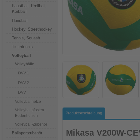
Faustball, Prellball,
Korbball
Handball
Hockey, Streethockey
Tennis, Squash
Tischtennis
Volleyball
Volleybälle
DVV 1
DVV 2
DVV
Volleyballnetze
Volleyballpfosten -
Produktbeschreibung
Bodenhülsen
Volleyball-Zubehör
Mikasa V200W-CE
Ballsportzubehör