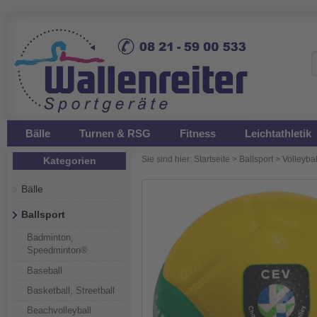
Bälle
Turnen & RSG
Fitness
Leichtathletik
Sie sind hier:
Startseite
>
Ballsport
>
Volleybal
Kategorien
Bälle
Ballsport
Badminton,
Speedminton®
Baseball
Basketball, Streetball
Beachvolleyball